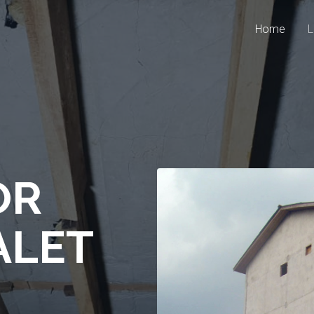
Home
L
OR
ALET