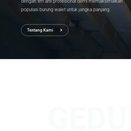
dengan tim ahli profesional demi memaksimalkan
populasi burung walet untuk jangka panjang.
Tentang Kami
GEDU